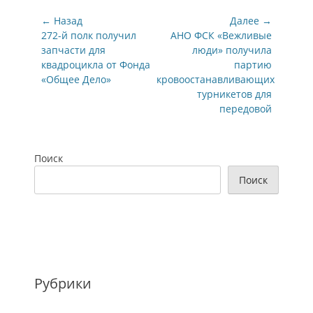
Навигация
← Назад
Далее →
по
Предыдущая
Следующая
272-й полк получил
АНО ФСК «Вежливые
запись:
запись:
запчасти для
люди» получила
записям
квадроцикла от Фонда
партию
«Общее Дело»
кровоостанавливающих
турникетов для
передовой
Поиск
Поиск
Рубрики