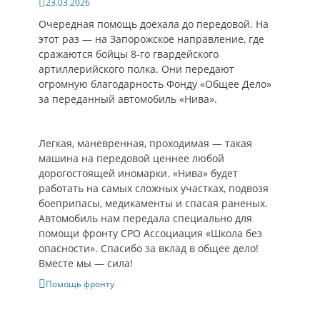
Опубликовано
23.03.2026
Очередная помощь доехала до передовой. На
этот раз — на Запорожское направление, где
сражаются бойцы 8-го гвардейского
артиллерийского полка. Они передают
огромную благодарность Фонду «Общее Дело»
за переданный автомобиль «Нива».
Легкая, маневренная, проходимая — такая
машина на передовой ценнее любой
дорогостоящей иномарки. «Нива» будет
работать на самых сложных участках, подвозя
боеприпасы, медикаменты и спасая раненых.
Автомобиль нам передала специально для
помощи фронту СРО Ассоциация «Школа без
опасности». Спасибо за вклад в общее дело!
Вместе мы — сила!
Категории
Помощь фронту