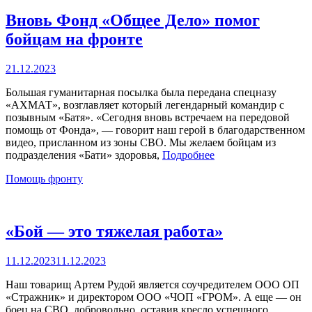
Вновь Фонд «Общее Дело» помог
бойцам на фронте
Опубликовано
21.12.2023
Большая гуманитарная посылка была передана спецназу
«АХМАТ», возглавляет который легендарный командир с
позывным «Батя». «Сегодня вновь встречаем на передовой
помощь от Фонда», — говорит наш герой в благодарственном
видео, присланном из зоны СВО. Мы желаем бойцам из
подразделения «Бати» здоровья,
Подробнее
Категории
Помощь фронту
«Бой — это тяжелая работа»
Опубликовано
11.12.2023
11.12.2023
Наш товарищ Артем Рудой является соучредителем ООО ОП
«Стражник» и директором ООО «ЧОП «ГРОМ». А еще — он
боец на СВО, добровольно, оставив кресло успешного