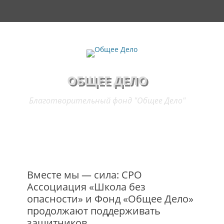
Основное меню
Перейти
Поиск
к
содержимому
ОБЩЕЕ ДЕЛО
Благотворительный фонд "Общее Дело"
Вместе мы — сила: СРО
Ассоциация «Школа без
опасности» и Фонд «Общее Дело»
продолжают поддерживать
защитников