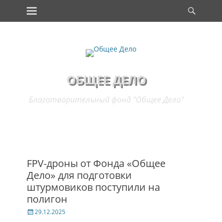
Основное меню
Поис
Перейти
к
содержимому
ОБЩЕЕ ДЕЛО
Благотворительный фонд "Общее Дело"
FPV-дроны от Фонда «Общее
Дело» для подготовки
штурмовиков поступили на
полигон
Опубликовано
29.12.2025