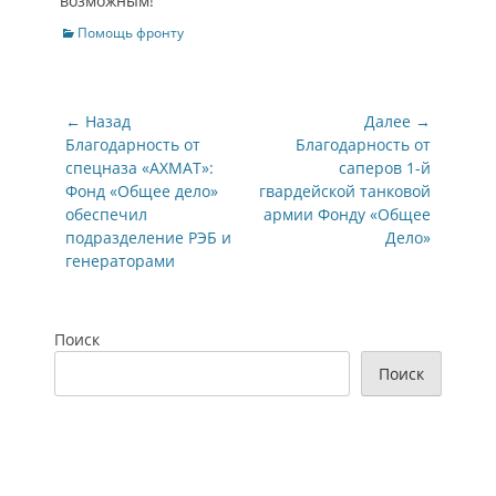
возможным!
Категории
Помощь фронту
Навигация
← Назад
Далее →
по
Предыдущая
Следующая
Благодарность от
Благодарность от
запись:
запись:
спецназа «АХМАТ»:
саперов 1-й
записям
Фонд «Общее дело»
гвардейской танковой
обеспечил
армии Фонду «Общее
подразделение РЭБ и
Дело»
генераторами
Поиск
Поиск