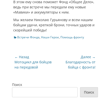
В этом ему снова поможет Фонд «Общее Дело»,
ведь при встрече мы передали ему новые
«Мавики» и аккумуляторы к ним.
Мы желаем Николаю Гурьянову и всем нашим
бойцам удачи, крепкой брони, точных ударов и
скорейшей победы!
Категории
Встречи Фонда
,
Наши Герои
,
Помощь фронту
Навигация
← Назад
Далее →
по
Предыдущая
Следующая
Мотоцикл для бойцов
Благодарность от
запись:
запись:
на передовой
бойца с фронта!
записям
Поиск
Поиск