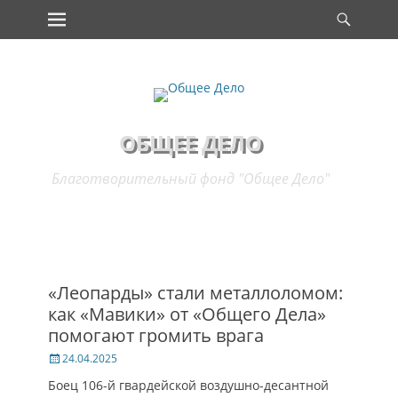
Основное меню
Поис
Перейти
к
содержимому
ОБЩЕЕ ДЕЛО
Благотворительный фонд "Общее Дело"
«Леопарды» стали металлоломом:
как «Мавики» от «Общего Дела»
помогают громить врага
Опубликовано
24.04.2025
Боец 106-й гвардейской воздушно-десантной