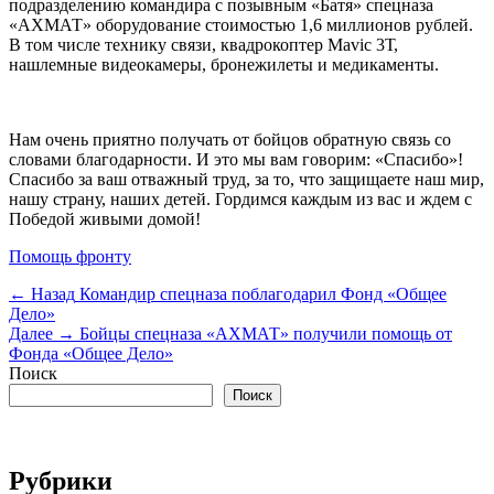
подразделению командира с позывным «Батя» спецназа
«АХМАТ» оборудование стоимостью 1,6 миллионов рублей.
В том числе технику связи, квадрокоптер Mavic 3Т,
нашлемные видеокамеры, бронежилеты и медикаменты.
Нам очень приятно получать от бойцов обратную связь со
словами благодарности. И это мы вам говорим: «Спасибо»!
Спасибо за ваш отважный труд, за то, что защищаете наш мир,
нашу страну, наших детей. Гордимся каждым из вас и ждем с
Победой живыми домой!
Категории
Помощь фронту
Навигация
Предыдущая
← Назад
Командир спецназа поблагодарил Фонд «Общее
запись:
Дело»
по
Следующая
Далее →
Бойцы спецназа «АХМАТ» получили помощь от
записям
запись:
Фонда «Общее Дело»
Поиск
Поиск
Рубрики