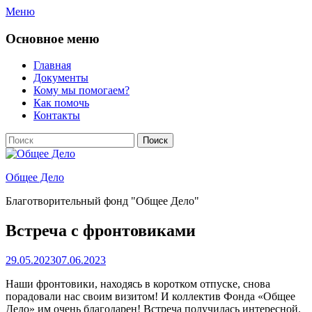
Перейти
Меню
к
содержимому
Основное меню
Главная
Документы
Кому мы помогаем?
Как помочь
Контакты
Поиск
Найти:
Общее Дело
Благотворительный фонд "Общее Дело"
Встреча с фронтовиками
Опубликовано
29.05.2023
07.06.2023
Наши фронтовики, находясь в коротком отпуске, снова
порадовали нас своим визитом! И коллектив Фонда «Общее
Дело» им очень благодарен! Встреча получилась интересной.