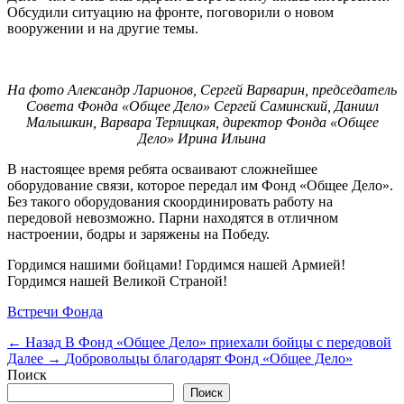
Обсудили ситуацию на фронте, поговорили о новом
вооружении и на другие темы.
На фото Александр Ларионов, Сергей Варварин, председатель
Совета Фонда «Общее Дело» Сергей Саминский, Даниил
Малышкин, Варвара Терлицкая, директор Фонда «Общее
Дело» Ирина Ильина
В настоящее время ребята осваивают сложнейшее
оборудование связи, которое передал им Фонд «Общее Дело».
Без такого оборудования скоординировать работу на
передовой невозможно. Парни находятся в отличном
настроении, бодры и заряжены на Победу.
Гордимся нашими бойцами! Гордимся нашей Армией!
Гордимся нашей Великой Страной!
Категории
Встречи Фонда
Навигация
Предыдущая
← Назад
В Фонд «Общее Дело» приехали бойцы с передовой
запись:
Следующая
Далее →
Добровольцы благодарят Фонд «Общее Дело»
по
запись:
Поиск
записям
Поиск