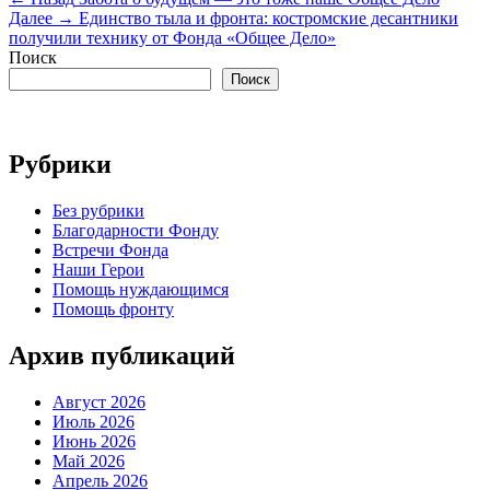
Навигация
запись:
Следующая
Далее →
Единство тыла и фронта: костромские десантники
по
запись:
получили технику от Фонда «Общее Дело»
записям
Поиск
Поиск
Рубрики
Без рубрики
Благодарности Фонду
Встречи Фонда
Наши Герои
Помощь нуждающимся
Помощь фронту
Архив публикаций
Август 2026
Июль 2026
Июнь 2026
Май 2026
Апрель 2026