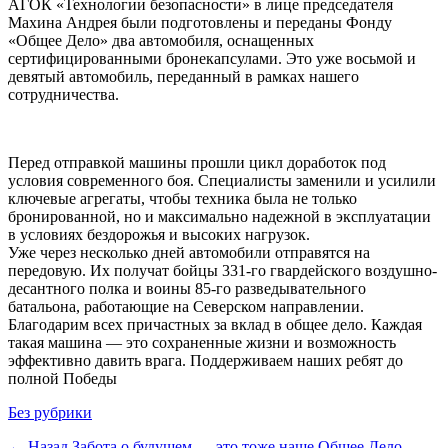
АГОК «Технологии безопасности» в лице председателя
Махина Андрея были подготовлены и переданы Фонду
«Общее Дело» два автомобиля, оснащенных
сертифицированными бронекапсулами. Это уже восьмой и
девятый автомобиль, переданный в рамках нашего
сотрудничества.
Перед отправкой машины прошли цикл доработок под
условия современного боя. Специалисты заменили и усилили
ключевые агрегаты, чтобы техника была не только
бронированной, но и максимально надежной в эксплуатации
в условиях бездорожья и высоких нагрузок.
Уже через несколько дней автомобили отправятся на
передовую. Их получат бойцы 331-го гвардейского воздушно-
десантного полка и воины 85-го разведывательного
батальона, работающие на Северском направлении.
Благодарим всех причастных за вклад в общее дело. Каждая
такая машина — это сохраненные жизни и возможность
эффективно давить врага. Поддерживаем наших ребят до
полной Победы
Категории
Без рубрики
Предыдущая
← Назад
Забота о будущем — это тоже наше Общее Дело