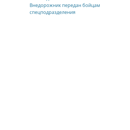
Предыдущая
Внедорожник передан бойцам
по
запись:
спецподразделения
записям