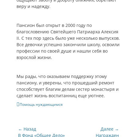
веру и надежду.
Пансион был открыт в 2000 году по
благословению Святейшего Патриарха Алексия
II. С тех пор здесь было уже несколько выпусков.
Все девочки успешно закончили школу, освоили
профессии по своей душе и нашли себя во
взрослой жизни.
Мы рады, что оказываем поддержку этому
пансиону, и уверены, что прошедший ремонт
способствует благим делам сестер монастыря и
сделает жизнь воспитанниц еще уютнее.
Категории
Помощь нуждающимся
Навигация
← Назад
Далее →
по
Предыдущая
Следующая
В Фонд «Общее Дело»
Награжден